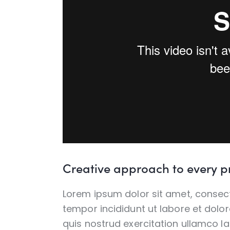
Creative approach to every p
Lorem ipsum dolor sit amet, consect
tempor incididunt ut labore et dol
quis nostrud exercitation ullamco l