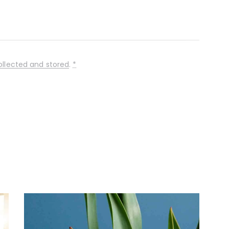
ollected and stored
.
*