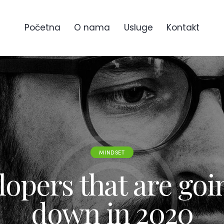
Početna
O nama
Usluge
Kontakt
MINDSET
opers that are goi
down in 2020