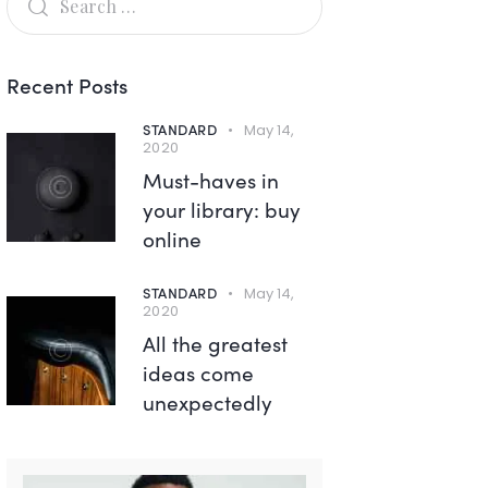
Recent Posts
STANDARD
May 14,
2020
Must-haves in
your library: buy
online
STANDARD
May 14,
2020
All the greatest
ideas come
unexpectedly