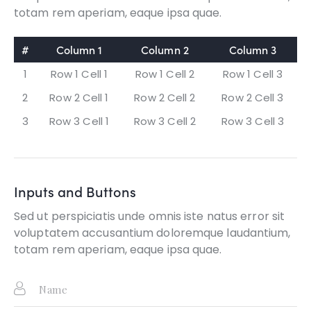
totam rem aperiam, eaque ipsa quae.
#
Column 1
Column 2
Column 3
1
Row 1 Cell 1
Row 1 Cell 2
Row 1 Cell 3
2
Row 2 Cell 1
Row 2 Cell 2
Row 2 Cell 3
3
Row 3 Cell 1
Row 3 Cell 2
Row 3 Cell 3
Inputs and Buttons
Sed ut perspiciatis unde omnis iste natus error sit
voluptatem accusantium doloremque laudantium,
totam rem aperiam, eaque ipsa quae.