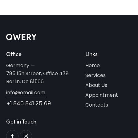
Office
Links
Germany —
Home
785 15h Street, Office 478
Services
Berlin, De 81566
About Us
info@email.com
Appointment
+1 840 841 25 69
Contacts
Get in Touch