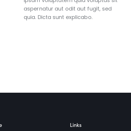
ipsam voluptatem quia voluptas sit
aspernatur aut odit aut fugit, sed
quia. Dicta sunt explicabo.
e
Links