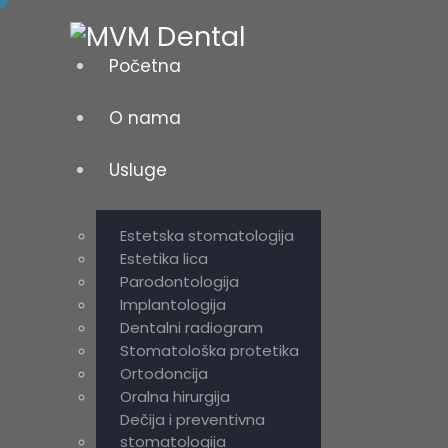
Početna
O nama
Usluge
Estetska stomatologija
Estetika lica
Parodontologija
Implantologija
Dentalni radiogram
Stomatološka protetika
Ortodoncija
Oralna hirurgija
Dečija i preventivna
stomatologija